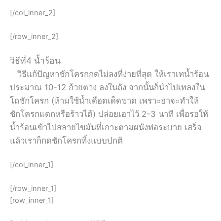
[/col_inner_2]
[/row_inner_2]
วิธีที่4 น้ำร้อน
วิธีแก้ปัญหาชักโครกกดไม่ลงที่ง่ายที่สุด ให้เราเทน้ำร้อน
ประมาณ 10-12 ถ้วยตวง ลงในถัง จากนั้นก็นำไปเทลงใน
โถชักโครก (ห้ามใช้น้ำเดือดเด็ดขาด เพราะอาจะทำให้
ชักโครกแตกหรือร้าวได้) ปล่อยเอาไว้ 2-3 นาที เพื่อรอให้
น้ำร้อนเข้าไปสลายไขมันที่เกาะตามผนังท่อระบาย เสร็จ
แล้วเราก็กดชักโครกทิ้งแบบปกติ
[/col_inner_1]
[/row_inner_1]
[row_inner_1]