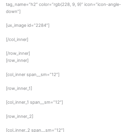
tag_name=”h2″ color=”rgb(228, 9, 9)” icon=”icon-angle-
down”]
[ux_image id=”2284″]
[/col_inner]
[/row_inner]
[row_inner]
[col_inner span__sm=”12″]
[row_inner_1]
[col_inner_1 span__sm=”12″]
[row_inner_2]
[col_inner_2 span__sm=”12″]