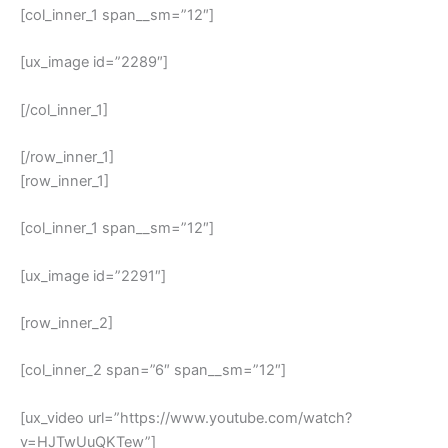
[col_inner_1 span__sm=”12″]
[ux_image id=”2289″]
[/col_inner_1]
[/row_inner_1]
[row_inner_1]
[col_inner_1 span__sm=”12″]
[ux_image id=”2291″]
[row_inner_2]
[col_inner_2 span=”6″ span__sm=”12″]
[ux_video url=”https://www.youtube.com/watch?
v=HJTwUuQKTew”]