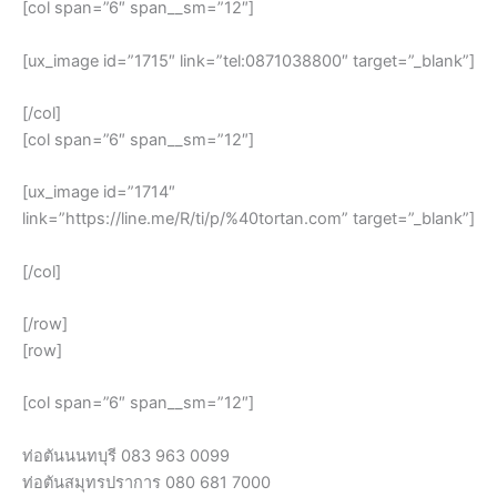
[col span=”6″ span__sm=”12″]
[ux_image id=”1715″ link=”tel:0871038800″ target=”_blank”]
[/col]
[col span=”6″ span__sm=”12″]
[ux_image id=”1714″
link=”https://line.me/R/ti/p/%40tortan.com” target=”_blank”]
[/col]
[/row]
[row]
[col span=”6″ span__sm=”12″]
ท่อตันนนทบุรี 083 963 0099
ท่อตันสมุทรปราการ 080 681 7000