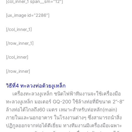
[col_inner_1 span__sm=”12″]
[ux_image id=”2286″]
[/col_inner_1]
[/row_inner_1]
[/col_inner]
[/row_inner]
วิธีที่4 ทะลวงท่อด้วยงูเหล็ก
เครื่องทะลวงงูเหล็ก ชนิดไฟฟ้าทีมงานจะใช้เครื่องมือ
ทะลวงงูเหล็ก มอเตอร์ GQ-200 ใช้ล้างท่อที่มีขนาด 2”-8”
ล้างท่อได้ไกลถึง60 เมตร เหมาะสำหรับท่อหลัก(main)
ภายในและนอกอาคาร ในโรงงานต่างๆ ซึ่งสามารถนำสิ่ง
ปฏิกูลออกจากท่อได้ดีเยี่ยม ทางทีมงานมีเครื่องมือเฉพาะ