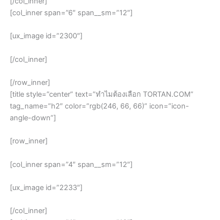
[/col_inner]
[col_inner span=”6″ span__sm=”12″]
[ux_image id=”2300″]
[/col_inner]
[/row_inner]
[title style=”center” text=”ทำไมต้องเลือก TORTAN.COM”
tag_name=”h2″ color=”rgb(246, 66, 66)” icon=”icon-
angle-down”]
[row_inner]
[col_inner span=”4″ span__sm=”12″]
[ux_image id=”2233″]
[/col_inner]