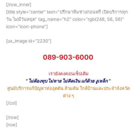
[/row_inner]
[title style=”center” text=”ปรึกษาทีมช่างก่อนฟรี เปิดบริการทุก
วัน ไม่มีวันหยุด” tag_name=”h2″ color=”rgb(248, 56, 56)”
icon=”icon-phone”]
[ux_image id=”2230″]
089-903-6000
เรายังคงคอนเซ็ปเดิม
” ไม่ต้องทุบ ไม่หาย ไม่คิดเงิน แก้ด้วย งูเหล็ก “
ศูนย์บริการแก้ปัญหาท่ออุดตัน ส้วมตัน ใกล้บ้านและประจำจังหวัด
ต่าง ๆ
[/col]
[/row]
[row]