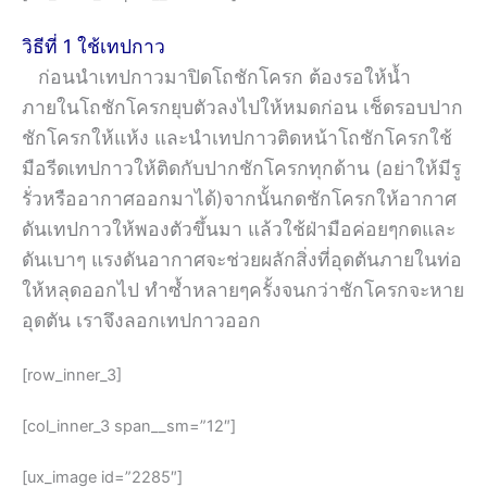
วิธี
ที่ 1 ใช้เทปกาว
ก่อนนำเทปกาวมาปิดโถชักโครก ต้องรอให้น้ำ
ภายในโถชักโครกยุบตัวลงไปให้หมดก่อน เช็ดรอบปาก
ชักโครกให้แห้ง และนำเทปกาวติดหน้าโถชักโครกใช้
มือรีดเทปกาวให้ติดกับปากชักโครกทุกด้าน (อย่าให้มีรู
รั่วหรืออากาศออกมาได้)จากนั้นกดชักโครกให้อากาศ
ดันเทปกาวให้พองตัวขึ้นมา แล้วใช้ฝ่ามือค่อยๆกดและ
ดันเบาๆ แรงดันอากาศจะช่วยผลักสิ่งที่อุดตันภายในท่อ
ให้หลุดออกไป ทำซ้ำหลายๆครั้งจนกว่าชักโครกจะหาย
อุดตัน เราจึงลอกเทปกาวออก
[row_inner_3]
[col_inner_3 span__sm=”12″]
[ux_image id=”2285″]