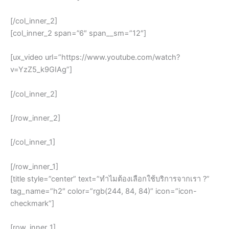
[/col_inner_2]
[col_inner_2 span=”6″ span__sm=”12″]
[ux_video url=”https://www.youtube.com/watch?
v=YzZ5_k9GIAg”]
[/col_inner_2]
[/row_inner_2]
[/col_inner_1]
[/row_inner_1]
[title style=”center” text=”ทำไมต้องเลือกใช้บริการจากเรา ?”
tag_name=”h2″ color=”rgb(244, 84, 84)” icon=”icon-
checkmark”]
[row_inner_1]