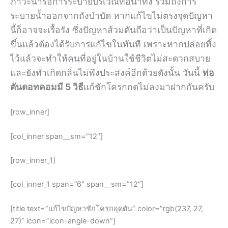
ภาวะน้ำรอการระบายบริเวณท่อน้ำทิ้ง รวมถึงการ
ระบายน้ำออกจากถังบำบัด หากแก้ไขไม่ตรงจุดปัญหา
นี้ก็อาจจะเรื้อรัง ซึ่งปัญหาส้วมตันถือว่าเป็นปัญหาที่เกิด
ขึ้นแล้วต้องได้รับการแก้ไขในทันที เพราะหากปล่อยทิ้ง
ไว้แล้วจะทำให้คนที่อยู่ในบ้านใช้ชีวิตไม่สะดวกสบาย
และยังทำเกิดกลิ่นไม่พึงประสงค์อีกด้วยดังนั้น วันนี้
ท่อ
ตันดอทคอมมี 5 วิธี
แก้ชักโครกกดไม่ลงมาฝากกันครับ
[row_inner]
[col_inner span__sm=”12″]
[row_inner_1]
[col_inner_1 span=”6″ span__sm=”12″]
[title text=”แก้ไขปัญหาชักโครกอุดตัน” color=”rgb(237, 27,
27)” icon=”icon-angle-down”]