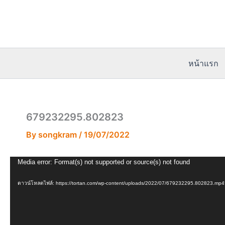
Skip
to
content
หน้าแรก
679232295.802823
By
songkram
/
19/07/2022
ตัว
Media error: Format(s) not supported or source(s) not found
เล่น
ดาวน์โหลดไฟล์: https://tortan.com/wp-content/uploads/2022/07/679232295.802823.mp
ไฟล์
วิดีโอ