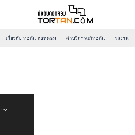
เกี่ยวกับ ท่อตัน ดอทคอม
ค่าบริการแก้ท่อตัน
ผลงาน
4?_=2