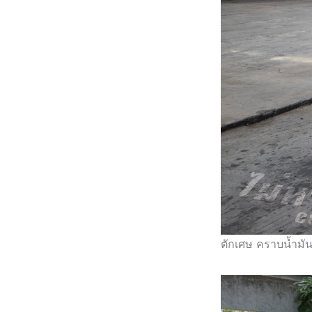
ตักเศษ คราบน้ำมัน