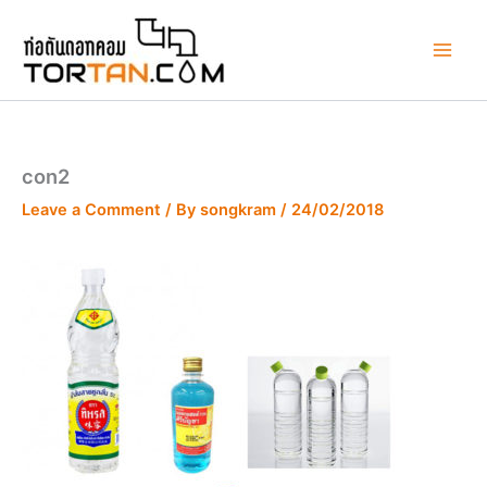
Skip
to
content
con2
Leave a Comment
/ By
songkram
/
24/02/2018