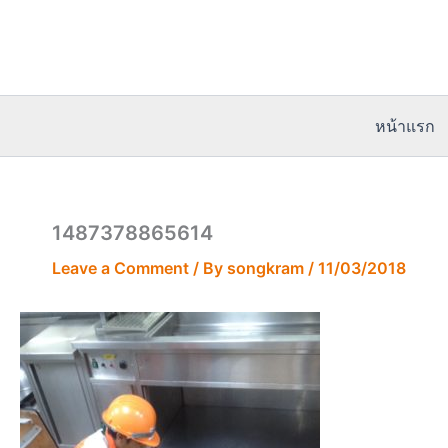
Skip
to
content
หน้าแรก
1487378865614
Leave a Comment
/ By
songkram
/
11/03/2018