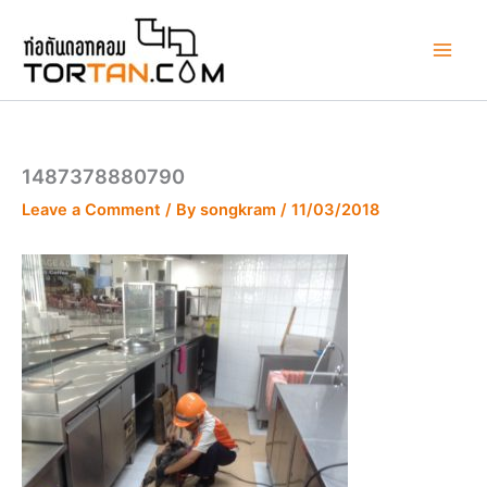
Skip
to
content
1487378880790
Leave a Comment
/ By
songkram
/
11/03/2018