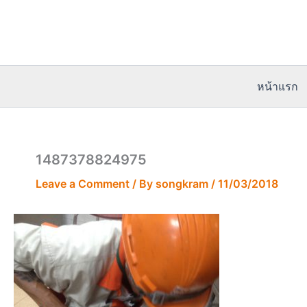
Skip
to
content
หน้าแรก
1487378824975
Leave a Comment
/ By
songkram
/
11/03/2018