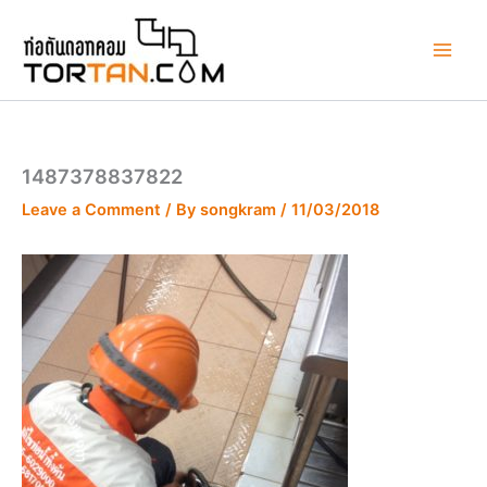
Skip
to
content
1487378837822
Leave a Comment
/ By
songkram
/
11/03/2018