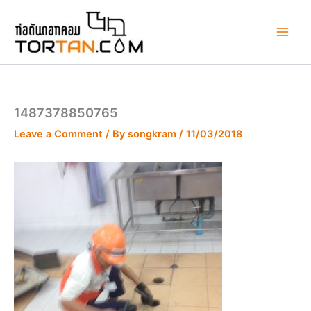
Skip
to
content
1487378850765
Leave a Comment
/ By
songkram
/
11/03/2018