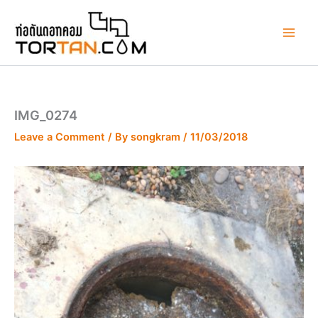
Skip
to
content
IMG_0274
Leave a Comment
/ By
songkram
/
11/03/2018