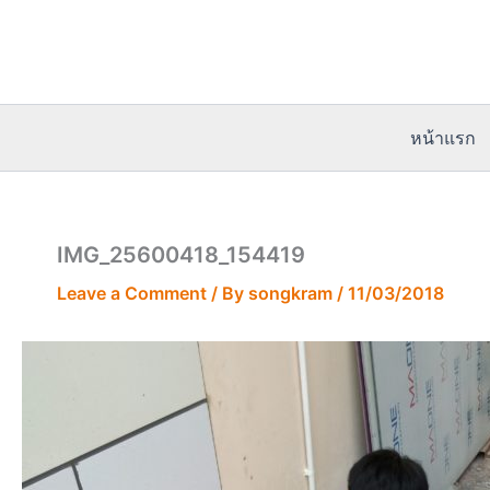
Skip
to
content
หน้าแรก
IMG_25600418_154419
Leave a Comment
/ By
songkram
/
11/03/2018