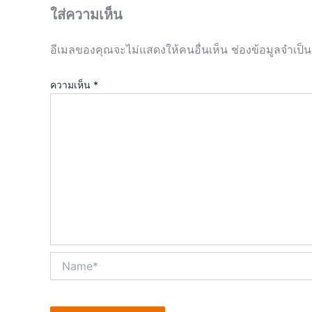
ใส่ความเห็น
อีเมลของคุณจะไม่แสดงให้คนอื่นเห็น
ช่องข้อมูลจำเป็
ความเห็น
*
Name*