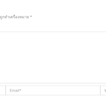
นถูกทำเครื่องหมาย
*
Email*
Web