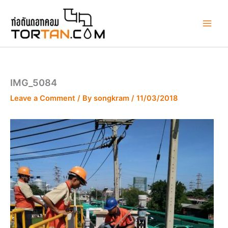
Skip
to
content
IMG_5084
Leave a Comment
/ By
songkram
/
11/03/2018