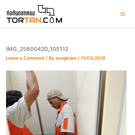
Skip
to
content
IMG_25600420_105112
Leave a Comment
/ By
songkram
/
11/03/2018