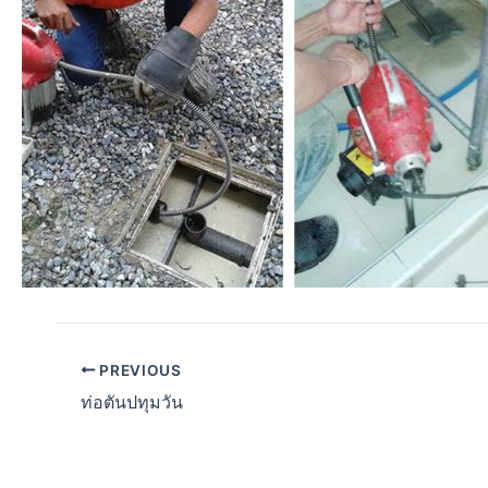
PREVIOUS
ท่อตันปทุมวัน