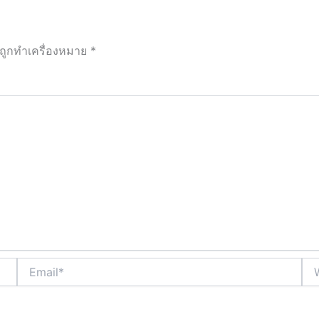
นถูกทำเครื่องหมาย
*
Email*
Web