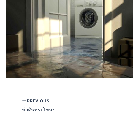
PREVIOUS
ท่อตันพระโขนง