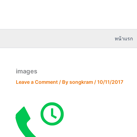
Skip
to
content
หน้าแรก
images
Leave a Comment
/ By
songkram
/
10/11/2017