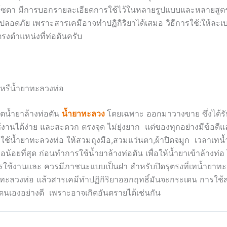
ิ้งโซดา มีการบอกรายละเอียดการใช้ไว้ในหลายรูปแบบและหลายสูตร
และปลอดภัย เพราะสารเคมีอาจทำปฏิกิริยาได้เสมอ วิธีการใช้:ให้ละเ
รงตำแหน่งที่ท่อตันครับ
นหรืน้ำยาทะลวงท่อ
ิตน้ำยาล้างท่อตัน
น้ำยาทะลวง
โดยเฉพาะ ออกมาวางขาย ซึ่งได้ร
งานได้ง่าย และสะดวก ตรงจุด ไม่ยุ่งยาก แต่ของทุกอย่างมีข้อดีแ
ใช้น้ำยาทะลวงท่อ ให้สวมถุงมือ,สวมแว่นตา,ผ้าปิดจมูก เวลาเทน
อน้อยที่สุด ก่อนทำการใช้น้ำยาล้างท่อตัน เพื่อให้น้ำยาเข้าล้างท่อ 
ใช้งานและ ควรมีภาชนะแบบเป็นฝา สำหรับปิดรุตรงที่เทน้ำยาทะ
ทะลวงท่อ แล้วสารเคมีทำปฏิกิริยาออกฤทธิ์มันจะกระเดน การใช้ส
นตนเองอย่างดี เพราะอาจเกิดอันตรายได้เช่นกัน