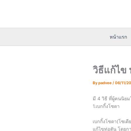
Skip
to
content
หน้าแรก
วิธีแก้ไข
By
padvee
/
06/11/2
มี 4 วิธี ที่ผู้คนนิ
1.เบกกิ้งโซดา
เบกกิ้งโซดา(โซเดี
แก้ไขท่อตัน โดยกา