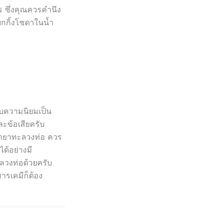
 ซึ่งคุณควรคำนึง
บกกิ้งโซดาในน้ำ
ับความนิยมเป็น
ละข้อเสียครับ
้ำยาทะลวงท่อ ควร
ได้อย่างมี
ลวงท่อด้วยครับ
ารเคมีก็ต้อง